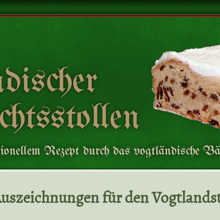
discher
htsstollen
ditionellem Rezept durch das vogtländische B
uszeichnungen für den Vogtlandst