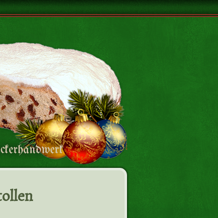
äckerhandwerk
ollen