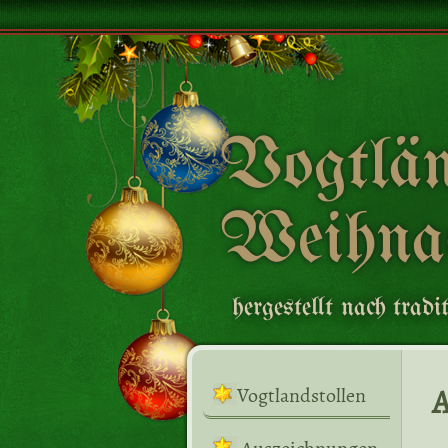
Vogtlän
Weihnac
hergestellt nach tra
A
Vogtlandstollen